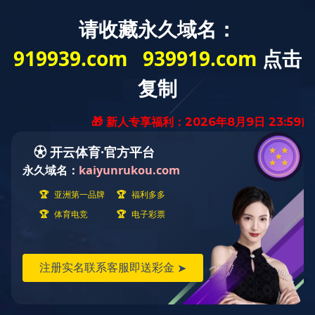
热线电话：
0731-22395088
网站首页
关于日望
荣誉资质
新闻中心
产品中心
人才招聘
在线留言
KAIYUN.COM·开