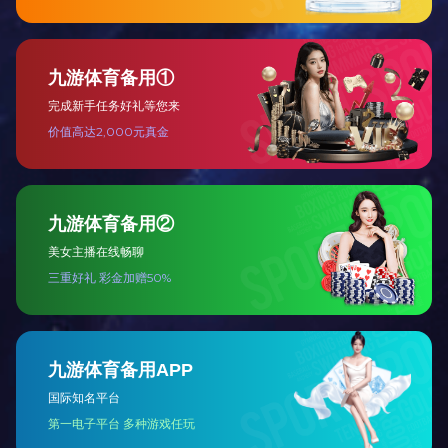
CSE-35-7-Z-A
KAIYUN.COM·开云「中国」官方网站产品体积
小、质量优、性能稳定...
查看更多 +
高能钽混合电容器
THC1
KAIYUN.COM·开云「中国」官方网站
产品体积小、质量优、性能稳定...
查看更多 +