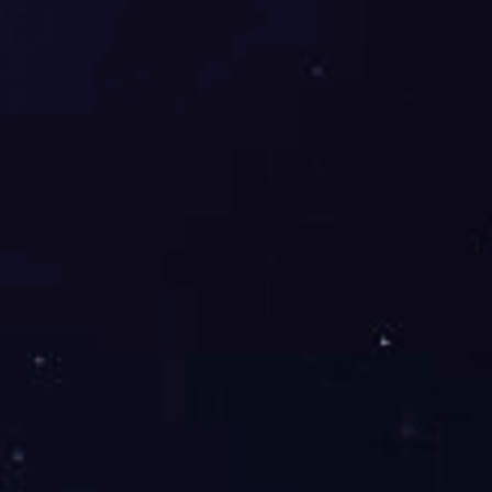
THC1-F
方网站产品
KAIYUN.CO
体积小、质量优、