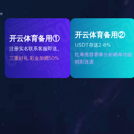
2020-
29
2024-
产品