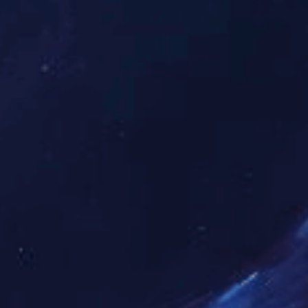
固体电解钽电容器
ID