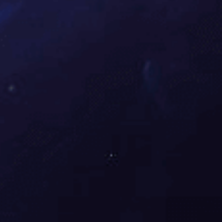
体积小、
体积小、