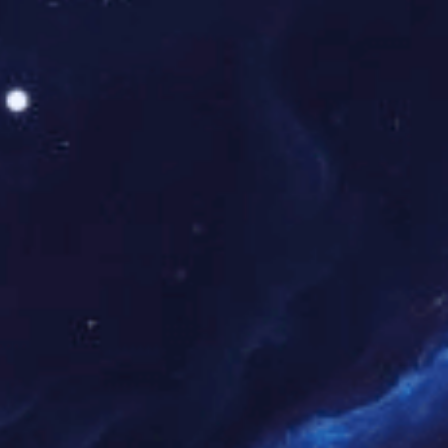
查看更多 +
新闻
容器的优异功能有哪些
查看更多 +
中心
CAXL-7R5-4×9
KAIYUN.COM·开云「中国」官方网站产品