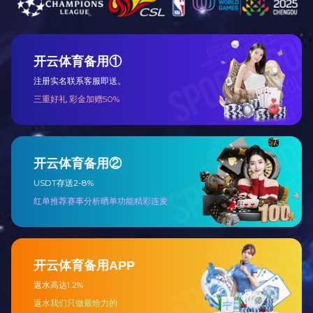
行业新闻
电解电容器的优异功能有哪些
查看更多 +
产品中心
CAXL-7R5-4×9
KAIYUN.COM·开云「中国」官方网站产品体积
小、质量优、性能稳定...
CSE-24-35-Z-A
KAIYUN.COM·开云「中国」官方网站产品体积
小、质量优、性能稳定...