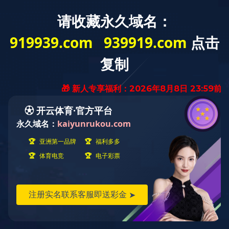
热线电话：
0731-22395088
网站首页
关于日望
荣誉资质
新闻中心
产品中心
人才招聘
在线留言
KAIYUN.COM·开