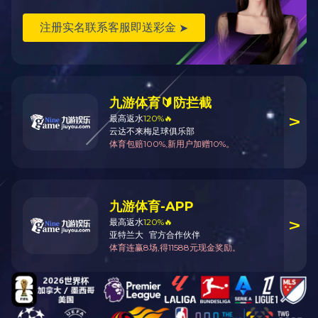
产品中心
KAIYUN.COM·开云「中国」官方网站
高能钽混合电容器
固体电解钽电容器
SUPER
HYBRID
SOLID
片式固体电解质钽电容器
非固体电解质钽电容器
CHIP
ELECTROLYTE
查看更多 +