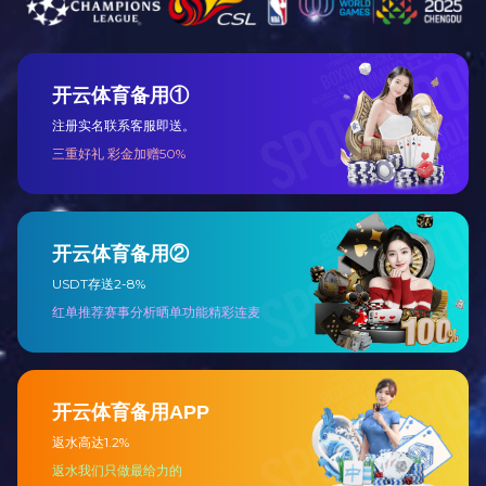
行业新闻
电解电容器的优异功能有哪些
查看更多 +
产品中心
CAXL-7R5-4×9
KAIYUN.COM·开云「中国」官方网站产品体积
小、质量优、性能稳定...
CSE-24-35-Z-A
KAIYUN.COM·开云「中国」官方网站产品体积
小、质量优、性能稳定...